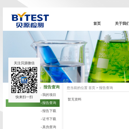
首页
关于我
关注贝源微信
报告查询
您当前的位置
首页
>
报告查询
Report query
我的项目
•
快来扫一扫
暂无资料
报告查询
•
报告下载
•
证书下载
•
真伪查询
•