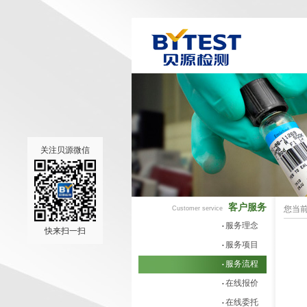
关注贝源微信
客户服务
您当
Customer service
服务理念
•
快来扫一扫
服务项目
•
服务流程
•
在线报价
•
在线委托
•