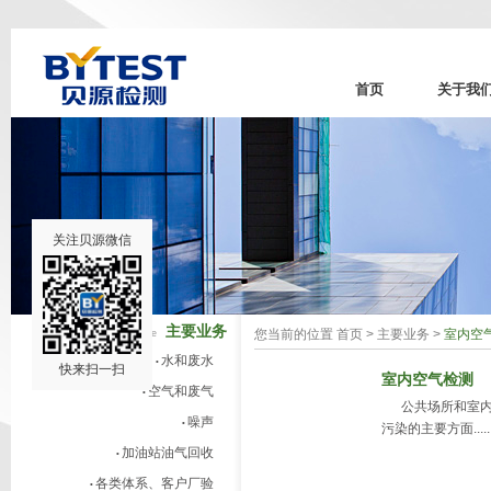
首页
关于我
关注贝源微信
主要业务
您当前的位置
首页
>
主要业务
>
室内空
Primary service
水和废水
•
快来扫一扫
室内空气检测
空气和废气
•
公共场所和室内空
噪声
•
污染的主要方面.....
加油站油气回收
•
各类体系、客户厂验
•